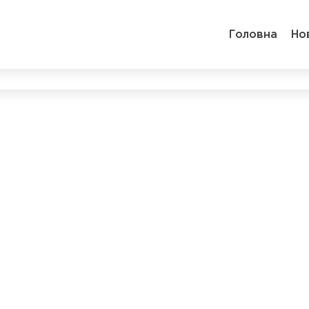
Головна
Но
2026 © E & CS